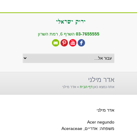
שִׂים
לֵב:
בְּאֲתָר
זֶה
מֻפְעֶלֶת
03-7655555
השרף 6, רמת השרון
מַעֲרֶכֶת
"נָגִישׁ
בִּקְלִיק"
הַמְּסַיַּעַת
לִנְגִישׁוּת
הָאֲתָר.
אדר מילני
אתה נמצא כאן:
דף הבית
»
אדר מילני
אדר מילני
Acer negundo
משפחה: אדריים, Aceraceae