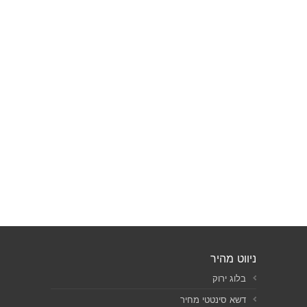
ניווט מהיר
בלוג ירוק
דשא סינטטי מחיר