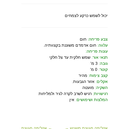
יכול לשמש כרקע לצמחים
צבע פריחה:
חום
עלווה:
חום אדמדם משוננת בקצוותיה.
עונות פריחה:
תנאי אור:
שמש חלקית עד צל חלקי
גובה:
3 מ'
קוטר:
0 מ'
קצב צימוח:
מהיר
אקלים:
אזור הגבעות.
השקיה:
מועטה
רגישויות:
רגיש לשרב לקרה לגיר ולמליחות
המלצות ושימושים:
אין
אקליפה מגוונת משויש →
← אקליפה מגוונת