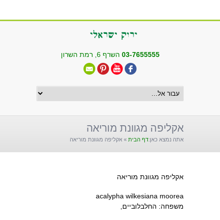
שִׂים
לֵב:
בְּאֲתָר
זֶה
מֻפְעֶלֶת
03-7655555
השרף 6, רמת השרון
מַעֲרֶכֶת
"נָגִישׁ
בִּקְלִיק"
הַמְּסַיַּעַת
לִנְגִישׁוּת
הָאֲתָר.
אקליפה מגוונת מוריאה
אתה נמצא כאן:
דף הבית
»
אקליפה מגוונת מוריאה
אקליפה מגוונת מוריאה
acalypha wilkesiana moorea
משפחה: החלבלוביים,