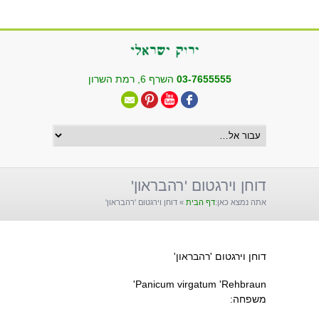
שִׂים
לֵב:
בְּאֲתָר
זֶה
מֻפְעֶלֶת
03-7655555
השרף 6, רמת השרון
מַעֲרֶכֶת
"נָגִישׁ
בִּקְלִיק"
הַמְּסַיַּעַת
לִנְגִישׁוּת
הָאֲתָר.
דוחן וירגטום 'רהבראון'
אתה נמצא כאן:
דף הבית
»
דוחן וירגטום 'רהבראון'
דוחן וירגטום 'רהבראון'
Panicum virgatum 'Rehbraun'
משפחה: