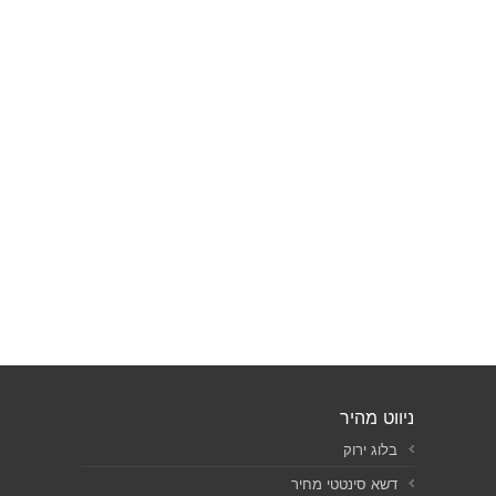
ניווט מהיר
בלוג ירוק
דשא סינטטי מחיר