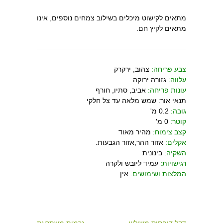
מתאים לקישוט מיכלים בשילוב צמחים נוספים, אינו
מתאים לקיץ חם.
צבע פריחה:
צהוב, ירקרק
עלווה:
גזורה ירוקה
עונות פריחה:
אביב, סתיו, חורף
תנאי אור: שמש מלאה עד צל חלקי
גובה:
0.2 מ'
קוטר:
0 מ'
קצב צימוח:
מהיר מאוד
אקלים:
אזור ההר,אזור הגבעות.
השקיה:
בינונית
רגישויות:
עמיד ליובש ולקרה
המלצות ושימושים:
אין
דקל דיפסיס משולש →
← גרמית משתרעת