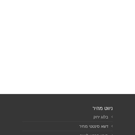
ניווט מהיר
בלוג ירוק
דשא סינטטי מחיר