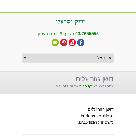
שִׂים
לֵב:
בְּאֲתָר
זֶה
מֻפְעֶלֶת
03-7655555
השרף 6, רמת השרון
מַעֲרֶכֶת
"נָגִישׁ
בִּקְלִיק"
הַמְּסַיַּעַת
לִנְגִישׁוּת
הָאֲתָר.
דושן גזור עלים
אתה נמצא כאן:
דף הבית
»
דושן גזור עלים
דושן גזור עלים
bedens ferulifolia
משפחה: המורכבים,