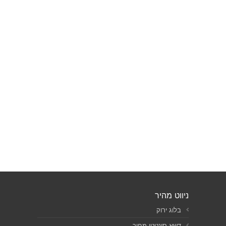
ניווט מהיר
בלוג ירוק
דשא סינטטי מחיר