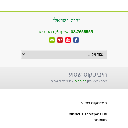
שִׂים
לֵב:
בְּאֲתָר
זֶה
מֻפְעֶלֶת
03-7655555
השרף 6, רמת השרון
מַעֲרֶכֶת
"נָגִישׁ
בִּקְלִיק"
הַמְּסַיַּעַת
לִנְגִישׁוּת
הָאֲתָר.
היביסקוס שסוע
אתה נמצא כאן:
דף הבית
»
היביסקוס שסוע
היביסקוס שסוע
hibiscus schizpetalus
משפחה: