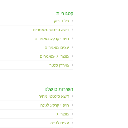
Control-
F10
לִפְתִיחַת
קטגוריות
תַּפְרִיט
בלוג ירוק
נְגִישׁוּת.
דשא סינטטי-מאמרים
חיפוי קרקע-מאמרים
עצים-מאמרים
מוצרי גן-מאמרים
גארדן סנטר
השירותים שלנו
דשא סינטטי מחיר
חיפוי קרקע לגינה
מוצרי גן
עצים לגינה