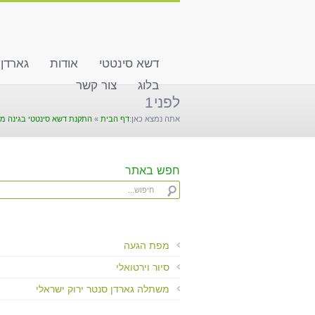
שִׂים
לֵב:
בְּאֲתָר
זֶה
דשא סינטטי
אודות
גארדן
מֻפְעֶלֶת
מַעֲרֶכֶת
בלוג
צור קשר
"נָגִישׁ
לפני1
בִּקְלִיק"
אתה נמצא כאן:
דף הבית
»
התקנת דשא סינטטי בגינה מו
הַמְּסַיַּעַת
לִנְגִישׁוּת
הָאֲתָר.
לְחַץ
חפש באתר
Control-
F11
לְהַתְאָמַת
הָאֲתָר
לְעִוְורִים
מפת הגעה
הַמִּשְׁתַּמְּשִׁים
סיור וירטואלי
בְּתוֹכְנַת
קוֹרֵא־מָסָךְ;
משתלה גארדן סנטר ירוק ישראלי
לְחַץ