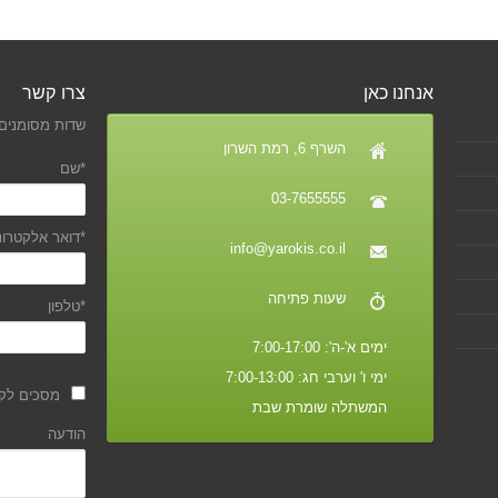
אנחנו כאן
צרו קשר
שדות מסומנים 
השרף 6, רמת השרון
*שם
03-7655555
*דואר אלקטרונ
info@yarokis.co.il
שעות פתיחה
*טלפון
ימים א'-ה': 7:00-17:00
ימי ו' וערבי חג: 7:00-13:00
מסכים לקב
המשתלה שומרת שבת
הודעה