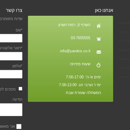
אנחנו כאן
צרו קשר
שדות מסומנים 
השרף 6, רמת השרון
*שם
03-7655555
*דואר אלקטרונ
info@yarokis.co.il
שעות פתיחה
*טלפון
ימים א'-ה': 7:00-17:00
ימי ו' וערבי חג: 7:00-13:00
מסכים לקב
המשתלה שומרת שבת
הודעה
אני מאש