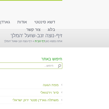
שִׂים
לֵב:
בְּאֲתָר
זֶה
דשא סינטטי
אודות
גארדן
מֻפְעֶלֶת
מַעֲרֶכֶת
בלוג
צור קשר
"נָגִישׁ
זיף-נוצה זנב-שועל 'המלן'
בִּקְלִיק"
אתה נמצא כאן:
דף הבית
»
זיף-נוצה זנב-שועל 'המלן'
הַמְּסַיַּעַת
לִנְגִישׁוּת
הָאֲתָר.
לְחַץ
חיפוש באתר
Control-
F11
לְהַתְאָמַת
הָאֲתָר
לְעִוְורִים
מפת הגעה
הַמִּשְׁתַּמְּשִׁים
סיור וירטואלי
בְּתוֹכְנַת
קוֹרֵא־מָסָךְ;
משתלה גארדן סנטר ירוק ישראלי
לְחַץ