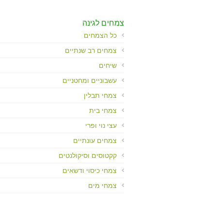
Control-
F10
לִפְתִיחַת
צמחים לגינה
תַּפְרִיט
כל הצמחים
נְגִישׁוּת.
צמחים רב שנתיים
שיחים
עשבוניים ומחטניים
צמחי תבלין
צמחי בית
עצי נוי ופרי
צמחים עונתיים
קקטוסים וסיקולנטים
צמחי כיסוי ודשאים
צמחי מים