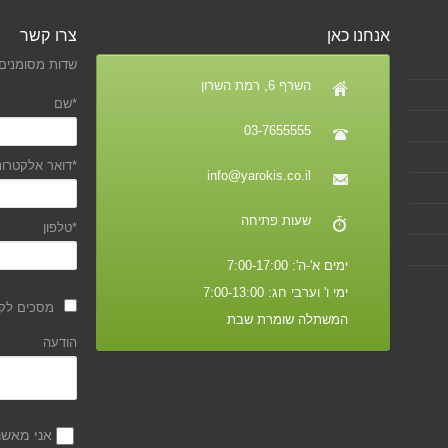
אנחנו כאן
צרו קשר
שדות מסומנים 
השרף 6, רמת השרון
*שם
03-7655555
*דואר אלקטרונ
info@yarokis.co.il
שעות פתיחה
*טלפון
ימים א'-ה': 7:00-17:00
ימי ו' וערבי חג: 7:00-13:00
מסכים לקב
המשתלה שומרת שבת
הודעה
אני מאש