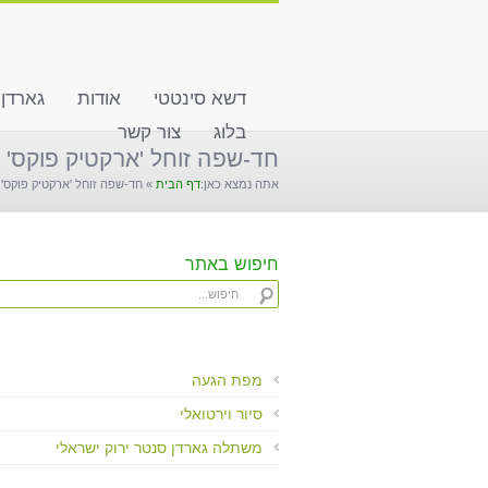
שִׂים
לֵב:
בְּאֲתָר
זֶה
דשא סינטטי
אודות
גארדן
מֻפְעֶלֶת
מַעֲרֶכֶת
בלוג
צור קשר
"נָגִישׁ
חד-שפה זוחל 'ארקטיק פוקס'
בִּקְלִיק"
אתה נמצא כאן:
דף הבית
»
חד-שפה זוחל 'ארקטיק פוקס'
הַמְּסַיַּעַת
לִנְגִישׁוּת
הָאֲתָר.
לְחַץ
חיפוש באתר
Control-
F11
לְהַתְאָמַת
הָאֲתָר
לְעִוְורִים
מפת הגעה
הַמִּשְׁתַּמְּשִׁים
סיור וירטואלי
בְּתוֹכְנַת
קוֹרֵא־מָסָךְ;
משתלה גארדן סנטר ירוק ישראלי
לְחַץ