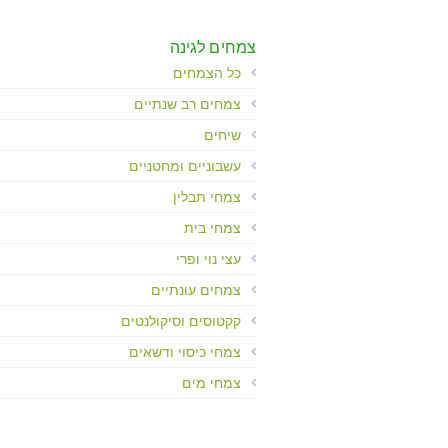
Control-
F10
לִפְתִיחַת
צמחים לגינה
תַּפְרִיט
כל הצמחים
נְגִישׁוּת.
צמחים רב שנתיים
שיחים
עשבוניים ומחטניים
צמחי תבלין
צמחי בית
עצי נוי ופרי
צמחים עונתיים
קקטוסים וסיקולנטים
צמחי כיסוי ודשאים
צמחי מים