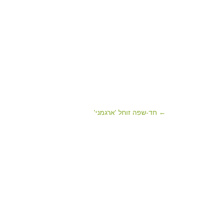
← חד-שפה זוחל 'ארגמני'