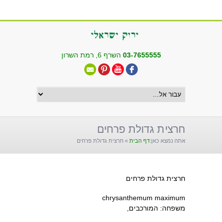
שִׂים
לֵב:
בְּאֲתָר
זֶה
מֻפְעֶלֶת
03-7655555
השרף 6, רמת השרון
מַעֲרֶכֶת
"נָגִישׁ
בִּקְלִיק"
הַמְּסַיַּעַת
לִנְגִישׁוּת
הָאֲתָר.
חרצית גדולת פרחים
אתה נמצא כאן:
דף הבית
»
חרצית גדולת פרחים
חרצית גדולת פרחים
chrysanthemum maximum
משפחה: המורכבים,