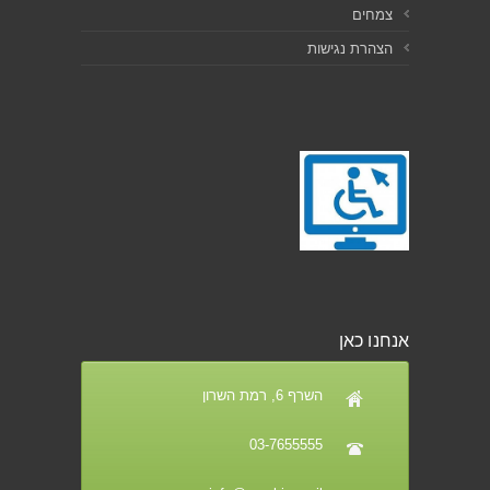
צמחים
הצהרת נגישות
אנחנו כאן
השרף 6, רמת השרון
03-7655555