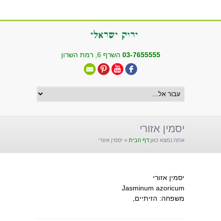
שִׂים
לֵב:
בְּאֲתָר
זֶה
מֻפְעֶלֶת
03-7655555
השרף 6, רמת השרון
מַעֲרֶכֶת
"נָגִישׁ
בִּקְלִיק"
הַמְּסַיַּעַת
לִנְגִישׁוּת
הָאֲתָר.
יסמין אזורי
אתה נמצא כאן:
דף הבית
»
יסמין אזורי
יסמין אזורי
Jasminum azoricum
משפחה: הזיתיים,