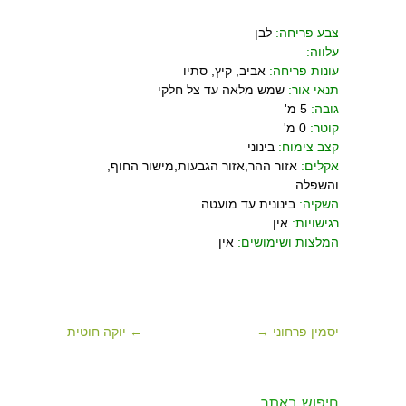
צבע פריחה:
לבן
עלווה:
עונות פריחה:
אביב, קיץ, סתיו
תנאי אור:
שמש מלאה עד צל חלקי
גובה:
5 מ'
קוטר:
0 מ'
קצב צימוח:
בינוני
אקלים:
אזור ההר,אזור הגבעות,מישור החוף,
והשפלה.
השקיה:
בינונית עד מועטה
רגישויות:
אין
המלצות ושימושים:
אין
יסמין פרחוני →
← יוקה חוטית
חיפוש באתר