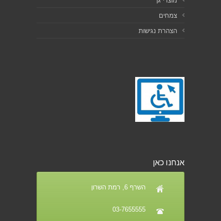
מוצרי גן
צמחים
הצהרת נגישות
אנחנו כאן
השרף 6, רמת השרון
03-7655555