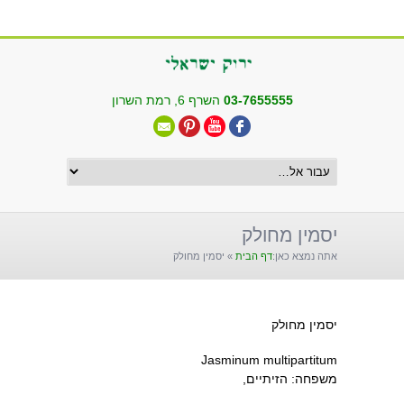
שִׂים
לֵב:
בְּאֲתָר
זֶה
מֻפְעֶלֶת
03-7655555
השרף 6, רמת השרון
מַעֲרֶכֶת
"נָגִישׁ
בִּקְלִיק"
הַמְּסַיַּעַת
לִנְגִישׁוּת
הָאֲתָר.
יסמין מחולק
אתה נמצא כאן:
דף הבית
»
יסמין מחולק
יסמין מחולק
Jasminum multipartitum
משפחה: הזיתיים,