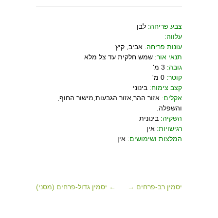
צבע פריחה:
לבן
עלווה:
עונות פריחה:
אביב, קיץ
תנאי אור:
שמש חלקית עד צל מלא
גובה:
3 מ'
קוטר:
0 מ'
קצב צימוח:
בינוני
אקלים:
אזור ההר,אזור הגבעות,מישור החוף,
והשפלה.
השקיה:
בינונית
רגישויות:
אין
המלצות ושימושים:
אין
יסמין רב-פרחים →
← יסמין גדול-פרחים (מסני)