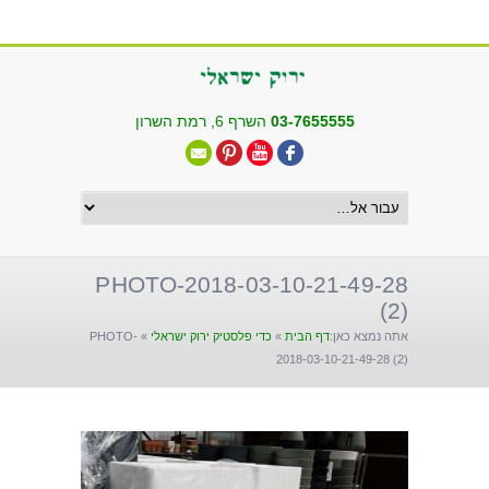
שִׂים
לֵב:
בְּאֲתָר
זֶה
מֻפְעֶלֶת
03-7655555
השרף 6, רמת השרון
מַעֲרֶכֶת
"נָגִישׁ
בִּקְלִיק"
הַמְּסַיַּעַת
לִנְגִישׁוּת
הָאֲתָר.
PHOTO-2018-03-10-21-49-28
(2)
אתה נמצא כאן:
דף הבית
»
כדי פלסטיק ירוק ישראלי
»
PHOTO-
2018-03-10-21-49-28 (2)