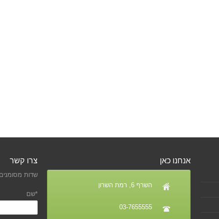
אנחנו כאן
צרו קשר
שדות מסומנים 
השרף 6, רמת השרון
*שם
03-7655555