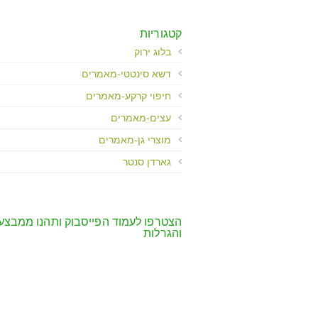
Control-
F10
לִפְתִיחַת
קטגוריות
תַּפְרִיט
בלוג ירוק
נְגִישׁוּת.
דשא סינטטי-מאמרים
חיפוי קרקע-מאמרים
עצים-מאמרים
מוצרי גן-מאמרים
גארדן סנטר
הצטרפו לעמוד הפייסבוק ותהנו ממבצע
והגרלות