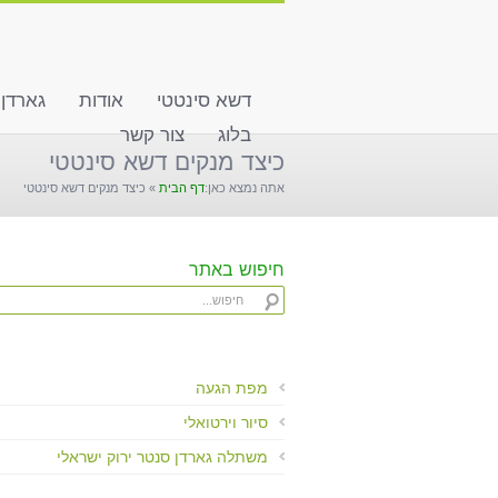
שִׂים
לֵב:
בְּאֲתָר
זֶה
דשא סינטטי
אודות
גארדן
מֻפְעֶלֶת
מַעֲרֶכֶת
בלוג
צור קשר
"נָגִישׁ
כיצד מנקים דשא סינטטי
בִּקְלִיק"
אתה נמצא כאן:
דף הבית
»
כיצד מנקים דשא סינטטי
הַמְּסַיַּעַת
לִנְגִישׁוּת
הָאֲתָר.
לְחַץ
חיפוש באתר
Control-
F11
לְהַתְאָמַת
הָאֲתָר
לְעִוְורִים
מפת הגעה
הַמִּשְׁתַּמְּשִׁים
סיור וירטואלי
בְּתוֹכְנַת
קוֹרֵא־מָסָךְ;
משתלה גארדן סנטר ירוק ישראלי
לְחַץ