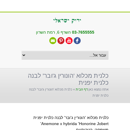
שִׂים
לֵב:
בְּאֲתָר
זֶה
מֻפְעֶלֶת
03-7655555
השרף 6, רמת השרון
מַעֲרֶכֶת
"נָגִישׁ
בִּקְלִיק"
הַמְּסַיַּעַת
לִנְגִישׁוּת
הָאֲתָר.
כלנית מכלוא 'הונורין ג'ובר' לבנה
כלנית יפנית
אתה נמצא כאן:
דף הבית
»
כלנית מכלוא 'הונורין ג'ובר' לבנה
כלנית יפנית
כלנית מכלוא 'הונורין ג'ובר' לבנה כלנית יפנית
Anemone x hybrida 'Honorine Jobert'
משפחה: הנוריתיים,