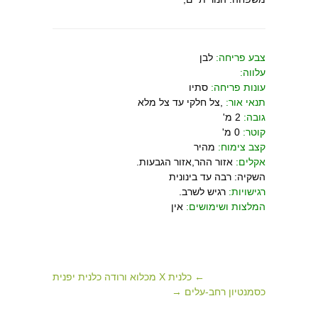
צבע פריחה:
לבן
עלווה:
עונות פריחה:
סתיו
תנאי אור:
,צל חלקי עד צל מלא
גובה:
2 מ'
קוטר:
0 מ'
קצב צימוח:
מהיר
אקלים:
אזור ההר,אזור הגבעות.
השקיה: רבה עד בינונית
רגישויות:
רגיש לשרב.
המלצות ושימושים:
אין
← כלנית X מכלוא ורודה כלנית יפנית
כסמנטיון רחב-עלים →