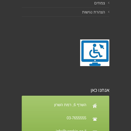
צמחים
הצהרת נגישות
אנחנו כאן
השרף 6, רמת השרון
03-7655555