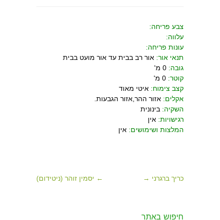
צבע פריחה:
עלווה:
עונות פריחה:
תנאי אור:
אור רב בבית עד אור מועט בבית
גובה:
0 מ'
קוטר:
0 מ'
קצב צימוח:
איטי מאוד
אקלים:
אזור ההר,אזור הגבעות.
השקיה:
בינונית
רגישויות:
אין
המלצות ושימושים:
אין
כריך ברגרני →
← יסמין זוהר (ניטידום)
חיפוש באתר