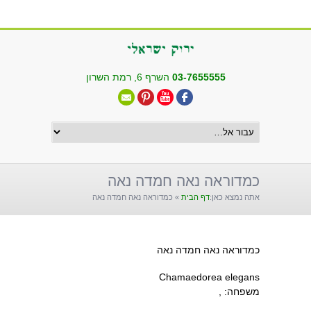
שִׂים
לֵב:
בְּאֲתָר
זֶה
מֻפְעֶלֶת
03-7655555
השרף 6, רמת השרון
מַעֲרֶכֶת
"נָגִישׁ
בִּקְלִיק"
הַמְּסַיַּעַת
לִנְגִישׁוּת
הָאֲתָר.
כמדוראה נאה חמדה נאה
אתה נמצא כאן:
דף הבית
»
כמדוראה נאה חמדה נאה
כמדוראה נאה חמדה נאה
Chamaedorea elegans
משפחה: ,