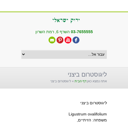
שִׂים
לֵב:
בְּאֲתָר
זֶה
מֻפְעֶלֶת
03-7655555
השרף 6, רמת השרון
מַעֲרֶכֶת
"נָגִישׁ
בִּקְלִיק"
הַמְּסַיַּעַת
לִנְגִישׁוּת
הָאֲתָר.
ליגוסטרום ביצני
אתה נמצא כאן:
דף הבית
»
ליגוסטרום ביצני
ליגוסטרום ביצני
Ligustrum ovalifolium
משפחה: הזיתיים,