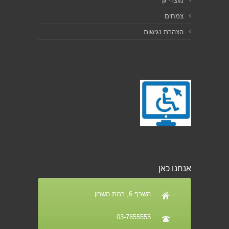
מוצרי גן
צמחים
הצהרת נגישות
אנחנו כאן
השרף 6, רמת השרון
03-7655555