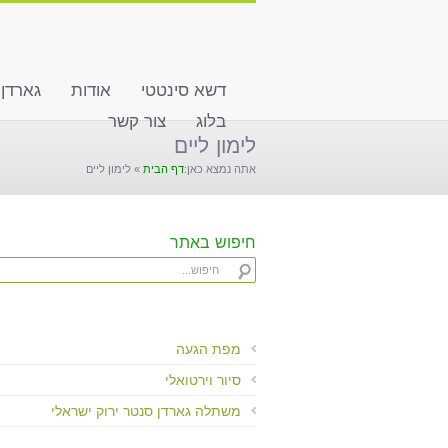
שִׂים
לֵב:
בְּאֲתָר
זֶה
דשא סינטטי
אודות
גארדן
מֻפְעֶלֶת
מַעֲרֶכֶת
בלוג
צור קשר
"נָגִישׁ
לימון ליים
בִּקְלִיק"
אתה נמצא כאן:
דף הבית
»
לימון ליים
הַמְּסַיַּעַת
לִנְגִישׁוּת
הָאֲתָר.
לְחַץ
חיפוש באתר
Control-
F11
לְהַתְאָמַת
הָאֲתָר
לְעִוְורִים
מפת הגעה
הַמִּשְׁתַּמְּשִׁים
סיור וירטואלי
בְּתוֹכְנַת
קוֹרֵא־מָסָךְ;
משתלה גארדן סנטר ירוק ישראלי
לְחַץ