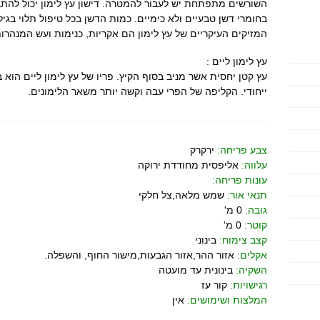
השורשים מתפתחת יש לעבור להמטרה. דישון עץ לימון יכול להתב
בחומרי דשן טבעיים ולא כימיים. כמות הדשן בכל טיפול תלוי בגיל 
המזיקים העיקריים של עץ לימון הם אקריות, כנימות ועש המנהרות
עץ לימון ליים :
עץ קטן יחסית אשר מניב בסוף הקיץ. פריו של עץ לימון ליים הוא 
ייחודי. הקליפה של הפרי עבה וקשה יותר משאר הלימונים.
צבע פריחה:
ירקרק
עלווה:
אליפסית מחודדת ירוקה
עונות פריחה:
תנאי אור:
שמש מלאה,צל חלקי
גובה:
0 מ'
קוטר:
0 מ'
קצב צימוח:
בינוני
אקלים:
אזור ההר,אזור הגבעות,מישור החוף, והשפלה.
השקיה:
בינונית עד מועטה
רגישויות:
קור עז
המלצות ושימושים:
אין