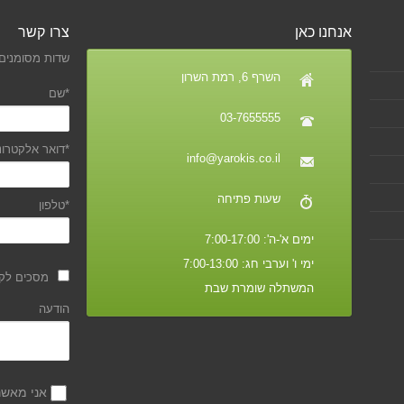
אנחנו כאן
צרו קשר
שדות מסומנים 
השרף 6, רמת השרון
*שם
03-7655555
*דואר אלקטרונ
info@yarokis.co.il
שעות פתיחה
*טלפון
ימים א'-ה': 7:00-17:00
ימי ו' וערבי חג: 7:00-13:00
מסכים לקב
המשתלה שומרת שבת
הודעה
אני מאש