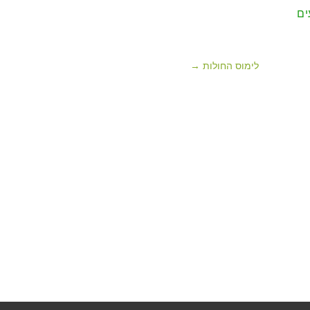
ים
לימוס החולות →