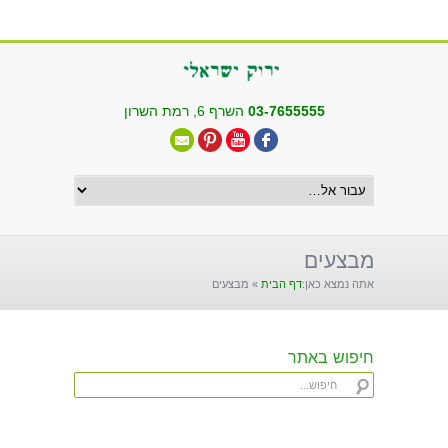
שִׂים
לֵב:
בְּאֲתָר
זֶה
מֻפְעֶלֶת
03-7655555
השרף 6, רמת השרון
מַעֲרֶכֶת
"נָגִישׁ
בִּקְלִיק"
הַמְּסַיַּעַת
לִנְגִישׁוּת
הָאֲתָר.
מבצעים
אתה נמצא כאן:
דף הבית
»
מבצעים
חיפוש באתר