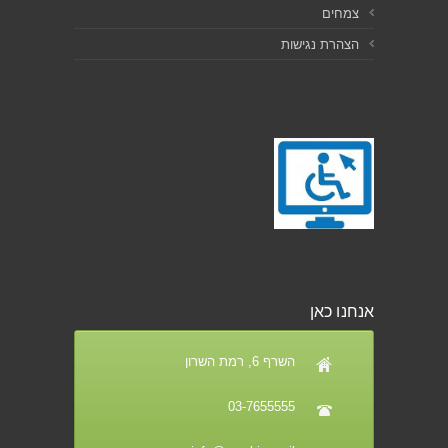
צמחים
הצהרת נגישות
אנחנו כאן
השרף 6, רמת השרון
03-7655555