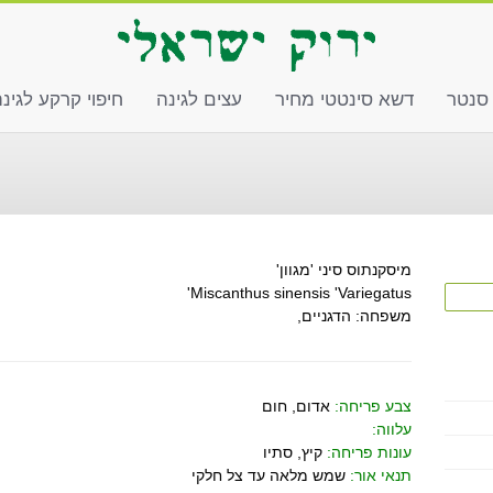
 סנטר
דשא סינטטי מחיר
עצים לגינה
חיפוי קרקע לגינ
מיסקנתוס סיני 'מגוון'
Miscanthus sinensis 'Variegatus'
משפחה: הדגניים,
צבע פריחה:
אדום, חום
עלווה:
עונות פריחה:
קיץ, סתיו
תנאי אור:
שמש מלאה עד צל חלקי