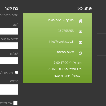
אנחנו כאן
צרו קשר
שדות מסומנים 
השרף 6, רמת השרון
*שם
03-7655555
*דואר אלקטרונ
info@yarokis.co.il
שעות פתיחה
*טלפון
ימים א'-ה': 7:00-17:00
ימי ו' וערבי חג: 7:00-13:00
מסכים לקב
המשתלה שומרת שבת
הודעה
אני מאש