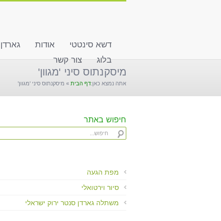
שִׂים
לֵב:
בְּאֲתָר
זֶה
דשא סינטטי
אודות
גארדן
מֻפְעֶלֶת
מַעֲרֶכֶת
בלוג
צור קשר
"נָגִישׁ
מיסקנתוס סיני 'מגוון'
בִּקְלִיק"
אתה נמצא כאן:
דף הבית
»
מיסקנתוס סיני 'מגוון'
הַמְּסַיַּעַת
לִנְגִישׁוּת
הָאֲתָר.
לְחַץ
חיפוש באתר
Control-
F11
לְהַתְאָמַת
הָאֲתָר
לְעִוְורִים
מפת הגעה
הַמִּשְׁתַּמְּשִׁים
סיור וירטואלי
בְּתוֹכְנַת
קוֹרֵא־מָסָךְ;
משתלה גארדן סנטר ירוק ישראלי
לְחַץ