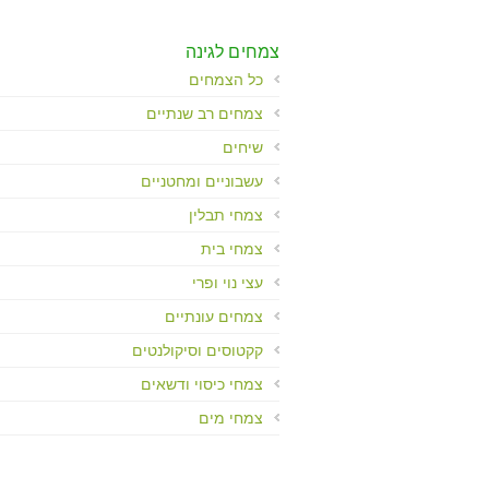
Control-
F10
לִפְתִיחַת
צמחים לגינה
תַּפְרִיט
כל הצמחים
נְגִישׁוּת.
צמחים רב שנתיים
שיחים
עשבוניים ומחטניים
צמחי תבלין
צמחי בית
עצי נוי ופרי
צמחים עונתיים
קקטוסים וסיקולנטים
צמחי כיסוי ודשאים
צמחי מים