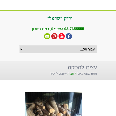
שִׂים
לֵב:
בְּאֲתָר
זֶה
מֻפְעֶלֶת
03-7655555
השרף 6, רמת השרון
מַעֲרֶכֶת
"נָגִישׁ
בִּקְלִיק"
הַמְּסַיַּעַת
לִנְגִישׁוּת
הָאֲתָר.
עצים להסקה
אתה נמצא כאן:
דף הבית
»
עצים להסקה