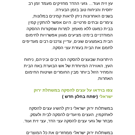
עץ זית ועוד… גזעי ההדר מחזיקים מעמד זמן רב
יחסית והניחוח טוב בזמן הבעירה.
בשנים האחרונות ניתן לראות קמינים במלונות,
צימרים ובתים פרטיים. היום אפשר להתקין קמין
בבית כמעט ללא מאמץ. למרות שמקורות ההסקה
המודרניים בימינו מציעים מגוון אפשרויות לחימום
הבית באמצעים שונים, עדיין צרכנים רבים מעדיפים
לחמם את הבית בעזרת עצי הסקה.
היתרונות שבעצים להסקה הם רבים וביניהם, ניחוח
העץ, האווירה המיוחדת של אש הבוערת באח הבית
והמחיר הזול ביותר מבין החומרים ושיטות החימום
האחרות.
צפו בוידאו על עצים להסקה במשתלת ירוק
ישראלי
(יפתח בחלון חדש )
במשתלות ירוק ישראלי ניתן להשיג עצים להסקה
לאח/קמין, העצים מיועדים להסקה לבית ולעסק.
מבחר של גזעי עצים להסקה עצי הדר, עצי זית ועוד.
במשתלות ירוק ישראלי ממחזרים את כל המוצרים