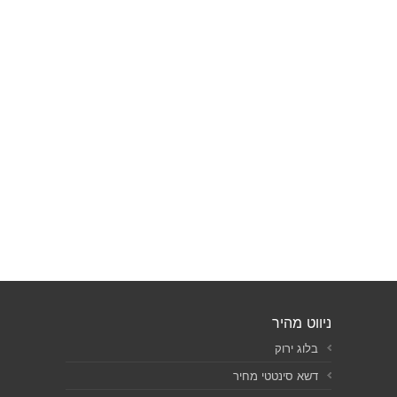
ניווט מהיר
בלוג ירוק
דשא סינטטי מחיר