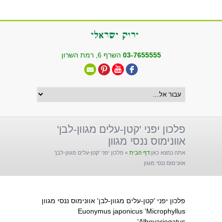
שִׂים
לֵב:
בְּאֲתָר
זֶה
מֻפְעֶלֶת
03-7655555
השרף 6, רמת השרון
מַעֲרֶכֶת
"נָגִישׁ
בִּקְלִיק"
הַמְּסַיַּעַת
לִנְגִישׁוּת
הָאֲתָר.
פלכון יפני 'קטן-עלים מגוון-לבן'
אוונימוס ננסי מגוון
אתה נמצא כאן:
דף הבית
»
פלכון יפני 'קטן-עלים מגוון-לבן'
אוונימוס ננסי מגוון
פלכון יפני 'קטן-עלים מגוון-לבן' אוונימוס ננסי מגוון
Euonymus japonicus 'Microphyllus
Albovariegatus'