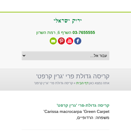
שִׂים
לֵב:
בְּאֲתָר
זֶה
מֻפְעֶלֶת
03-7655555
השרף 6, רמת השרון
מַעֲרֶכֶת
"נָגִישׁ
בִּקְלִיק"
הַמְּסַיַּעַת
לִנְגִישׁוּת
הָאֲתָר.
קריסה גדולת פרי 'גרין קרפט'
אתה נמצא כאן:
דף הבית
»
קריסה גדולת פרי 'גרין קרפט'
קריסה גדולת-פרי 'גרין קרפט'
Carissa macrocarpa 'Green Carpet'
משפחה: הרדופיים,