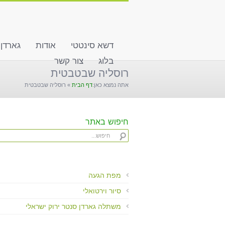
שִׂים
לֵב:
בְּאֲתָר
זֶה
דשא סינטטי
אודות
גארדן
מֻפְעֶלֶת
מַעֲרֶכֶת
בלוג
צור קשר
"נָגִישׁ
רוסליה שבטבטית
בִּקְלִיק"
אתה נמצא כאן:
דף הבית
»
רוסליה שבטבטית
הַמְּסַיַּעַת
לִנְגִישׁוּת
הָאֲתָר.
לְחַץ
חיפוש באתר
Control-
F11
לְהַתְאָמַת
הָאֲתָר
לְעִוְורִים
מפת הגעה
הַמִּשְׁתַּמְּשִׁים
סיור וירטואלי
בְּתוֹכְנַת
קוֹרֵא־מָסָךְ;
משתלה גארדן סנטר ירוק ישראלי
לְחַץ