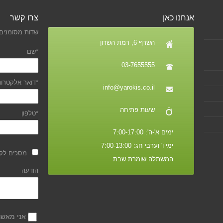
אנחנו כאן
צרו קשר
שדות מסומנים 
השרף 6, רמת השרון
*שם
03-7655555
*דואר אלקטרונ
info@yarokis.co.il
שעות פתיחה
*טלפון
ימים א'-ה': 7:00-17:00
ימי ו' וערבי חג: 7:00-13:00
מסכים לקב
המשתלה שומרת שבת
הודעה
אני מאש