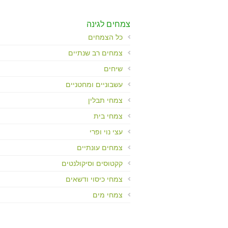
Control-
F10
לִפְתִיחַת
צמחים לגינה
תַּפְרִיט
כל הצמחים
נְגִישׁוּת.
צמחים רב שנתיים
שיחים
עשבוניים ומחטניים
צמחי תבלין
צמחי בית
עצי נוי ופרי
צמחים עונתיים
קקטוסים וסיקולנטים
צמחי כיסוי ודשאים
צמחי מים