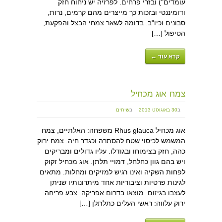
עומדים") ובזרי פרחים. לפרזיה יש ניחוח חזק
ודומיננטי ובזכות כך מייצרים מהם קרמים, נרות,
סבונים וכיו"ב. בדומה לשאר צמחי הבצל והפקעת,
הטיפול […]
קרא עוד ←
צמח אוג מכחיל
ב
30 באוגוסט 2013
ב
שיחים
אוג מכחיל Rhus glauca משפחה: האלתיים, צמח
המשמש לכיסוי שטח להסתרה וכגדר חיה. צמח ירוק
כהה, חזק בצימוחו ובגודלו. עליו גדולים ומבריקים
ויש בהם גוון כחלחל, דמויי תלתן. אוג מכחיל זקוק
לפחות השקיה ואינו רגיש למזיקים ומחלות. מתאים
לגינות פרטיות וציבוריות אחד מיתרונותיו שניתן
לעצבו בגיזום. מוצאו בדרום אפריקה. צבע פריחה:
ירוק עלווה: ראשי העלים כתלתלן […]