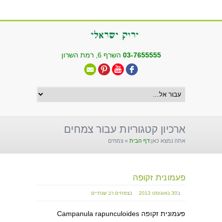
שִׂים
לֵב:
בְּאֲתָר
זֶה
מֻפְעֶלֶת
03-7655555
השרף 6, רמת השרון
מַעֲרֶכֶת
"נָגִישׁ
בִּקְלִיק"
הַמְּסַיַּעַת
לִנְגִישׁוּת
הָאֲתָר.
ארכיון קטגוריות עבור צמחים
אתה נמצא כאן:
דף הבית
»
צמחים
פעמונית זקופה
ב
30 באוגוסט 2013
ב
צמחים רב שנתיים
פעמונית זקופה Campanula rapunculoides