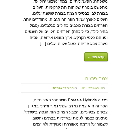
משפחה: הפעמוניתיים, צמח עשבוני ירוק עד,
מתפשט בעזרת שלוחות תת קרקעיות. העלים
בצורת לב, בבסיס הצמח בצורת שושנת עלים,
העלים לאורך עמוד הפריחה הגבוה, מחודדים יותר.
הפרחים בצורת כוכבים כחולים סגלגלים. (סגול
בהיר לילך, סגול כהה) הפרחים תלויים על הענפים
ופניהם כלפי הקרקע. ארץ מוצאו אירופה, אסיה
מערב צבע פריחה: סגול עלווה: עלים […]
קרא עוד ←
צמח פרזיה
ב
30 באוגוסט 2013
ב
צמחים רב שנתיים
פרזיה Freesia Hybrids משפחה: האיריסיים,
הפריזה הוא צמח נוי רב שנתי נמוך וריחני במגוון
צבעים צבעוניים. הצבע הצהוב הוא הנפוץ בישראל.
מתאים כצמח לגינות ובאדניות בבתים (חשוב
לשמור על אדמה מאווררת ומנוקזת ולא "מים