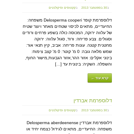
ב
30 בספטמבר 2013
ב
קקטוסים וסיקולנטים
דלוספרמת קופר Delosperma cooperi משפחה:
החיעדיים, מתאים לכיסוי שטחים מאחר ויוצר שטיח
של עלווה ירוקה, המכוסה כולה בשפע פרחים ורודים
וסגולים. צבע פריחה: ורוד, סגול עלווה: ירוקה
מחטנית קטנה. עונות פריחה: אביב, קיץ תנאי אור:
שמש מלאה גובה: 0 מ' קוטר: 0 מ' קצב צימוח:
בינוני אקלים: אזור ההר,אזור הגבעות,מישור החוף,
והשפלה. השקיה: בינונית עד […]
קרא עוד ←
דלוספרמת אברדין
ב
30 בספטמבר 2013
ב
קקטוסים וסיקולנטים
דלוספרמת אברדין Delosperma aberdeenense
משפחה: החיעדיים, מתאים לגידול כצמח יחיד או