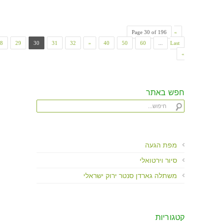
Page 30 of 196
«
8
29
30
31
32
»
40
50
60
...
Last
»
חפש באתר
מפת הגעה
סיור וירטואלי
משתלה גארדן סנטר ירוק ישראלי
קטגוריות