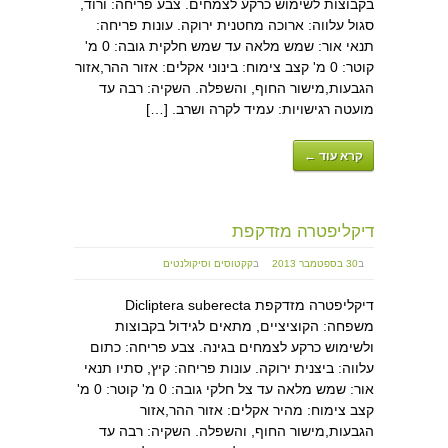
בקבוצות לשימוש כרקע לצמחים. צבע פריחה: ורוד,
סגול עלווה: ארוכה מחטנית ירוקה. עונות פריחה:
תנאי אור: שמש מלאה עד שמש חלקית גובה: 0 מ'
קוטר: 0 מ' קצב צימוח: בינוני אקלים: אזור ההר,אזור
הגבעות,מישור החוף, והשפלה. השקיה: רבה עד
מועטה רגישויות: עמיד לקרה ושרב. […]
קרא עוד ←
דיקליפטרה מזדקפת
ב
30 בספטמבר 2013
ב
קקטוסים וסיקולנטים
דיקליפטרה מזדקפת Dicliptera suberecta
משפחה: הקוציציים, מתאים לגידול בקבוצות
ולשימוש כרקע לצמחים בגינה. צבע פריחה: כתום
עלווה: ביצנית ירוקה. עונות פריחה: קיץ, סתיו תנאי
אור: שמש מלאה עד צל חלקי גובה: 0 מ' קוטר: 0 מ'
קצב צימוח: מהיר אקלים: אזור ההר,אזור
הגבעות,מישור החוף, והשפלה. השקיה: רבה עד