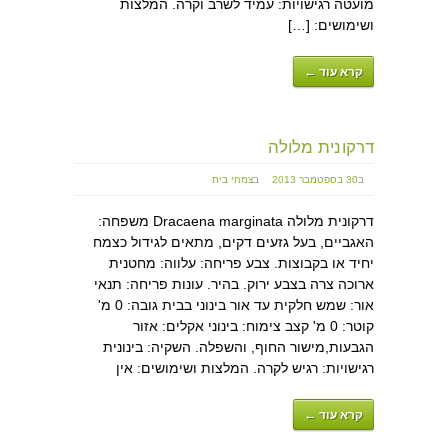
מועטה רגישויות: עמיד לשרב וקרה. המלצות
ושימושים: […]
קרא עוד ←
דרקונית מלולה
ב
30 בספטמבר 2013
ב
צמחי בית
דרקונית מלולה Dracaena marginata משפחה:
האגביים, בעל גזעים דקים, מתאים לגידול כצמח
יחיד או בקבוצות. צבע פריחה: עלווה: מחטנית
ארוכה צרה בצבע ירוק. בהיר. עונות פריחה: תנאי
אור: שמש חלקית עד אור בינוני בבית גובה: 0 מ'
קוטר: 0 מ' קצב צימוח: בינוני אקלים: אזור
הגבעות,מישור החוף, והשפלה. השקיה: בינונית
רגישויות: רגיש לקרה. המלצות ושימושים: אין
קרא עוד ←