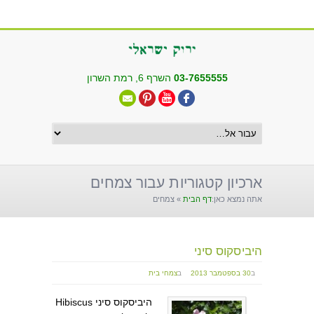
שִׂים
לֵב:
בְּאֲתָר
זֶה
מֻפְעֶלֶת
03-7655555
השרף 6, רמת השרון
מַעֲרֶכֶת
"נָגִישׁ
בִּקְלִיק"
הַמְּסַיַּעַת
לִנְגִישׁוּת
הָאֲתָר.
ארכיון קטגוריות עבור צמחים
אתה נמצא כאן:
דף הבית
»
צמחים
היביסקוס סיני
ב
30 בספטמבר 2013
ב
צמחי בית
היביסקוס סיני Hibiscus