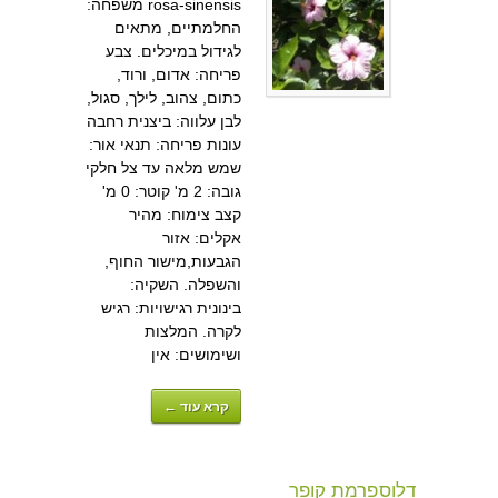
rosa-sinensis משפחה:
החלמתיים, מתאים
לגידול במיכלים. צבע
פריחה: אדום, ורוד,
כתום, צהוב, לילך, סגול,
לבן עלווה: ביצנית רחבה
עונות פריחה: תנאי אור:
שמש מלאה עד צל חלקי
גובה: 2 מ' קוטר: 0 מ'
קצב צימוח: מהיר
אקלים: אזור
הגבעות,מישור החוף,
והשפלה. השקיה:
בינונית רגישויות: רגיש
לקרה. המלצות
ושימושים: אין
קרא עוד ←
דלוספרמת קופר