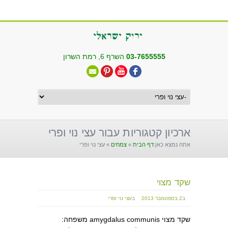
שִׂים
לֵב:
בְּאֲתָר
זֶה
מֻפְעֶלֶת
03-7655555
השרף 6, רמת השרון
מַעֲרֶכֶת
"נָגִישׁ
בִּקְלִיק"
הַמְּסַיַּעַת
לִנְגִישׁוּת
הָאֲתָר.
ארכיון קטגוריות עבור עצי נוי ופרי
אתה נמצא כאן:
דף הבית
»
צמחים
»
עצי נוי ופרי
שקד מצוי
ב
2 בספטמבר 2013
ב
עצי נוי ופרי
שקד מצוי amygdalus communis משפחה: