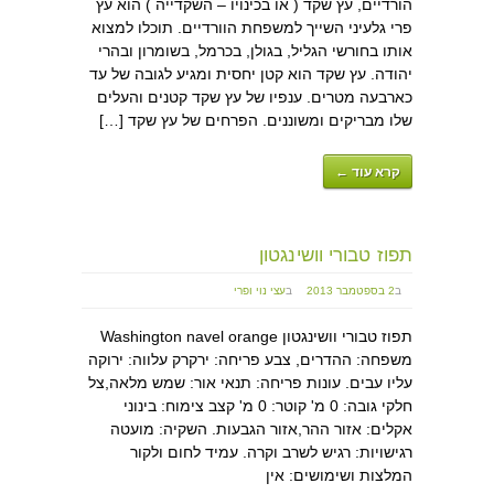
הורדיים, עץ שקד ( או בכינויו – השקדייה ) הוא עץ
פרי גלעיני השייך למשפחת הוורדיים. תוכלו למצוא
אותו בחורשי הגליל, בגולן, בכרמל, בשומרון ובהרי
יהודה. עץ שקד הוא קטן יחסית ומגיע לגובה של עד
כארבעה מטרים. ענפיו של עץ שקד קטנים והעלים
שלו מבריקים ומשוננים. הפרחים של עץ שקד […]
קרא עוד ←
תפוז טבורי וושינגטון
ב
2 בספטמבר 2013
ב
עצי נוי ופרי
תפוז טבורי וושינגטון Washington navel orange
משפחה: ההדרים, צבע פריחה: ירקרק עלווה: ירוקה
עליו עבים. עונות פריחה: תנאי אור: שמש מלאה,צל
חלקי גובה: 0 מ' קוטר: 0 מ' קצב צימוח: בינוני
אקלים: אזור ההר,אזור הגבעות. השקיה: מועטה
רגישויות: רגיש לשרב וקרה. עמיד לחום ולקור
המלצות ושימושים: אין