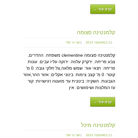
קרא עוד ←
קלמנטינה סצומה
ב
2 בספטמבר 2013
ב
עצי נוי ופרי
קלמנטינה סצומה clementine משפחה: ההדרים,
צבע פריחה: ירקרק עלווה: ירוקה עליו עבים. עונות
פריחה: תנאי אור: שמש מלאה,צל חלקי גובה: 0 מ'
קוטר: 0 מ' קצב צימוח: בינוני אקלים: אזור ההר,אזור
הגבעות. השקיה: בינונית עד מועטה רגישויות: קור
עז המלצות ושימושים: אין
קרא עוד ←
קלמנטינה מיכל
ב
2 בספטמבר 2013
ב
עצי נוי ופרי