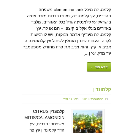
קלמנטינה מיכל clementine tank משפחה:
ההדרים, עץ קלמנטינה, מקורו בדרום מזרח אסיה.
בישראל עץ קלמנטינה גדל בכל האזורים, מלבד
באזורים בעלי אקלים קיצוני – חם או קר. עץ
קלמנטינה מעדיף אדמה מנוקזת, ויש לו רגישות
לקרה. העונות שבהן מומלץ לשתול עץ קלמנטינה הן
אביב או קיץ, והוא מניב את פריו מחודש מספטמבר
עד מרץ. עץ […]
קרא עוד ←
קלמונדין
ב
1 בספטמבר 2013
ב
עצי נוי ופרי
קלמונדין CITRUS
MITIS/CALAMONDIN
משפחה: הדרים, עץ
הדר קלמונדין עץ פרי