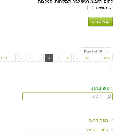
לחום וליובש. רגיש לגיר ולמליחות. המלצות
ושימושים: […]
קרא עוד ←
Page 4 of 10
«
First
...
«
2
3
4
5
6
»
10
...
Last
»
חפש באתר
מפת הגעה
סיור וירטואלי