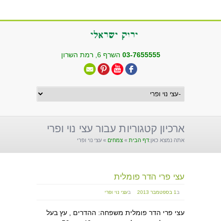
שִׂים
לֵב:
בְּאֲתָר
זֶה
מֻפְעֶלֶת
03-7655555
השרף 6, רמת השרון
מַעֲרֶכֶת
"נָגִישׁ
בִּקְלִיק"
הַמְּסַיַּעַת
לִנְגִישׁוּת
הָאֲתָר.
ארכיון קטגוריות עבור עצי נוי ופרי
אתה נמצא כאן:
דף הבית
»
צמחים
»
עצי נוי ופרי
עצי פרי הדר פומלית
ב
1 בספטמבר 2013
ב
עצי נוי ופרי
עצי פרי הדר פומלית משפחה: ההדרים , עץ בעל