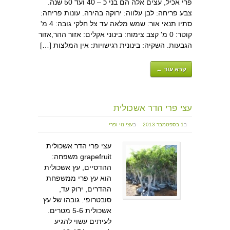
פרי אכיל, עצים אלה הם בני כ – 40 ועד 50 שנה.
צבע פריחה: לבן עלווה: ירוקה בהירה. עונות פריחה:
סתיו תנאי אור: שמש מלאה עד צל חלקי גובה: 4 מ'
קוטר: 0 מ' קצב צימוח: בינוני אקלים: אזור ההר,אזור
הגבעות. השקיה: בינונית רגישויות: אין המלצות […]
קרא עוד ←
עצי פרי הדר אשכולית
ב
1 בספטמבר 2013
ב
עצי נוי ופרי
עצי פרי הדר אשכולית
grapefruit משפחה:
ההדסיים, עץ אשכולית
הוא עץ פרי ממשפחת
ההדרים, ירוק עד,
סובטרופי. גובהו של עץ
אשכולית 5-6 מטרים.
לעיתים עשוי להגיע