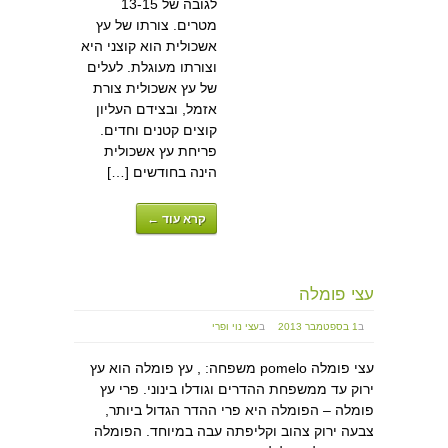
לגובה של 13-15
מטרים. צורתו של עץ
אשכולית הוא קוצני היא
וצורתו מעוגלת. לעלים
של עץ אשכולית צורת
אזמל, ובצידם העליון
קוצים קטנים וחדים.
פריחת עץ אשכולית
הינה בחודשים […]
קרא עוד ←
עצי פומלה
ב
1 בספטמבר 2013
ב
עצי נוי ופרי
עצי פומלה pomelo משפחה: , עץ פומלה הוא עץ
ירוק עד ממשפחת ההדרים וגודלו בינוני. פרי עץ
פומלה – הפומלה היא פרי ההדר הגדול ביותר,
צבעה ירוק צהוב וקליפתה עבה במיוחד. הפומלה