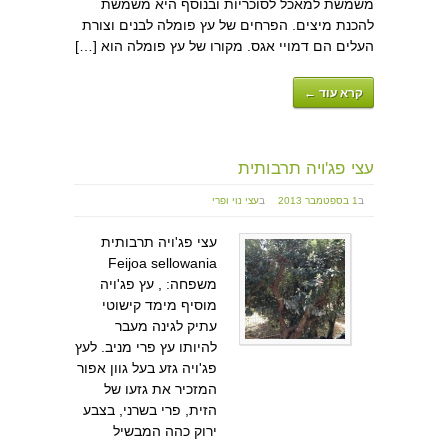
משמשת למאכל לסוכריות ובנוסף היא משמשת
להכנת מיצים. הפרחים של עץ פומלה לבנים וצורת
העלים הם דמויי אגס. מקורו של עץ פומלה הוא […]
קרא עוד ←
עצי פג'ויה תרבותית
ב
1 בספטמבר 2013
ב
עצי נוי ופרי
עצי פג'ויה תרבותית
Feijoa sellowania
משפחה: , עץ פג'ויה
מוסיף מימד קישוטי
עתיק לגינה מעבר
להיותו עץ פרי מניב. לעץ
פג'ויה גזע בעל גוון אפור
המזכיר את גזעו של
הזית, פרי בשרני, בצבע
ירוק כהה המבשיל