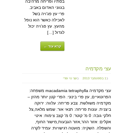
בסתיו ופריחה מרהיבה
בגווני האדום באביב.
פרי עץ פג'ויה בשל
לאכילה כאשר הוא נופל
מהעץ. עץ פג'ויה יכול
לגדול […]
קרא עוד ←
עצי מקדמיה
ב
1 בספטמבר 2013
ב
עצי נוי ופרי
עצי מקדמיה macadamia tetraphylla משפחה:
הפרוטאיים, עץ פרי בינוני. הפרי קטן יותר מהזן –
מקדמיה משולשת. צבע פריחה: עלווה: ירוקה
ביצנית. עונות פריחה: תנאי אור: שמש מלאה,צל
חלקי גובה: 0 מ' קוטר: 0 מ' קצב צימוח: איטי
אקלים: אזור ההר,אזור הגבעות,מישור החוף,
והשפלה. השקיה: מועטה רגישויות: עמיד לקרה