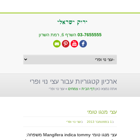
שִׂים
לֵב:
בְּאֲתָר
זֶה
מֻפְעֶלֶת
03-7655555
השרף 6, רמת השרון
מַעֲרֶכֶת
"נָגִישׁ
בִּקְלִיק"
הַמְּסַיַּעַת
לִנְגִישׁוּת
הָאֲתָר.
ארכיון קטגוריות עבור עצי נוי ופרי
אתה נמצא כאן:
דף הבית
»
צמחים
»
עצי נוי ופרי
עצי מנגו טומי
ב
1 בספטמבר 2013
ב
עצי נוי ופרי
עצי מנגו טומי Mangifera indica tommy משפחה: