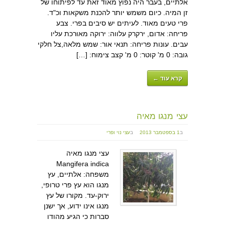
אלתיים, בעבר היה נפוץ מאוד זאת עד לפיתוחו של
זן המיה. כיום משמש יותר להכנת משקאות וכ"ד.
פרי טעים מאוד. לעיתים יש סיבים בפרי. צבע
פריחה: אדום, ירקרק עלווה: ירוקה מאורכת עליו
עבים. עונות פריחה: תנאי אור: שמש מלאה,צל חלקי
גובה: 0 מ' קוטר: 0 מ' קצב צימוח: […]
קרא עוד ←
עצי מנגו מאיה
ב
1 בספטמבר 2013
ב
עצי נוי ופרי
עצי מנגו מאיה
Mangifera indica
משפחה: אלתיים, עץ
מנגו הוא עץ פרי טרופי,
ירוק-עד. מקורו של עץ
מנגו אינו ידוע, אך ישנן
סברות כי הגיע מהודו