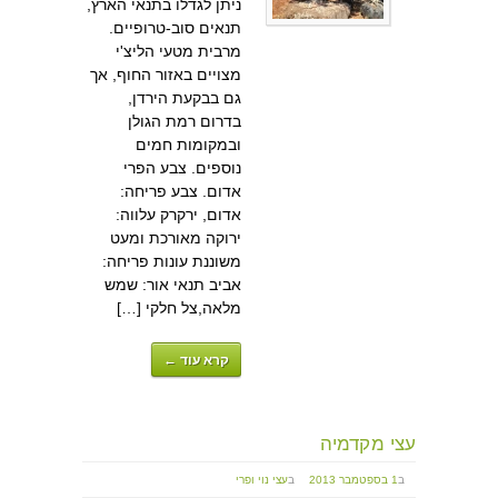
ניתן לגדלו בתנאי הארץ,
תנאים סוב-טרופיים.
מרבית מטעי הליצ'י
מצויים באזור החוף, אך
גם בבקעת הירדן,
בדרום רמת הגולן
ובמקומות חמים
נוספים. צבע הפרי
אדום. צבע פריחה:
אדום, ירקרק עלווה:
ירוקה מאורכת ומעט
משוננת עונות פריחה:
אביב תנאי אור: שמש
מלאה,צל חלקי […]
קרא עוד ←
עצי מקדמיה
ב
1 בספטמבר 2013
ב
עצי נוי ופרי