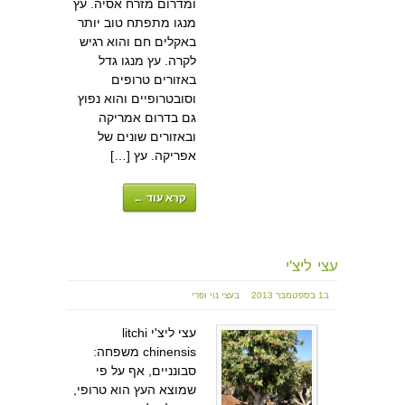
ומדרום מזרח אסיה. עץ
מנגו מתפתח טוב יותר
באקלים חם והוא רגיש
לקרה. עץ מנגו גדל
באזורים טרופים
וסובטרופיים והוא נפוץ
גם בדרום אמריקה
ובאזורים שונים של
אפריקה. עץ […]
קרא עוד ←
עצי ליצ'י
ב
1 בספטמבר 2013
ב
עצי נוי ופרי
עצי ליצ'י litchi
chinensis משפחה:
סבונניים, אף על פי
שמוצא העץ הוא טרופי,