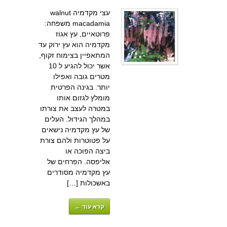
עצי מקדמיה walnut
macadamia משפחה:
פרוטאיים, עץ אגוז
מקדמיה הוא עץ ירוק עד
המתאפיין בצימוח זקוף,
אשר יכול להגיע ל 10
מטרים גובה ואפילו
יותר. בגינה הפרטית
מומלץ לגזום אותו
במטרה לעצב את צורתו
במהלך הגידול. העלים
של עץ מקדמיה נישאים
על פטוטרות ולהם צורת
ביצה הפוכה או
אליפסה. הפרחים של
עץ מקדמיה מסודרים
באשכולות […]
קרא עוד ←