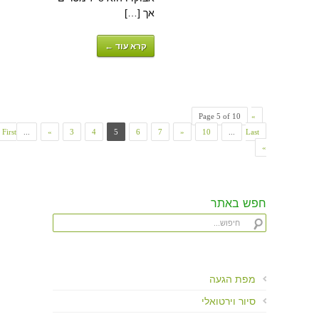
אך […]
קרא עוד ←
Page 5 of 10
«
First
...
«
3
4
5
6
7
»
10
...
Last
»
חפש באתר
מפת הגעה
סיור וירטואלי